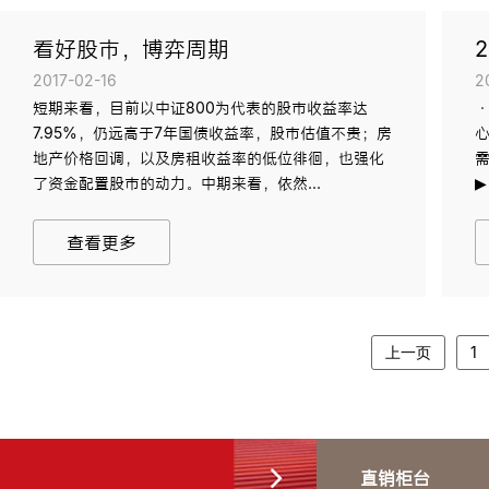
看好股市，博弈周期
2017-02-16
2
短期来看，目前以中证800为代表的股市收益率达
7.95%，仍远高于7年国债收益率，股市估值不贵；房
地产价格回调，以及房租收益率的低位徘徊，也强化
了资金配置股市的动力。中期来看，依然...
▶
查看更多
上一页
1
直销柜台