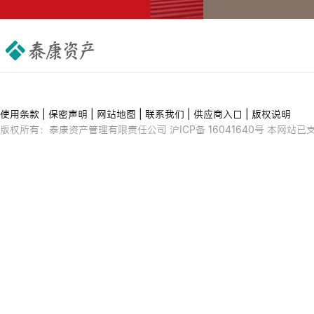
使用条款
|
保密声明
|
网站地图
|
联系我们
|
供应商入口
|
版权说明
版权所有：泰康资产管理有限责任公司 沪ICP备 16041640号 本网站已支